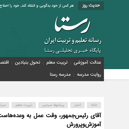
حدیث روز
هر کس از خود بدگویی و انتقاد کند٬ خود را اصلاح کرده و هر کس خودستایی نماید٬ پس به تحقیق خویش را تباه نموده است. «امام علی (ع)»
عدالت آموزشی
تربیت معلم
تحول بنیادین
اقتص
روایت مدرسه
مدرسه رستا
خانه
اخبار
پیشنهاد سردبیر
تربیت معلم
سرتی
آقای رئیس‌جمهور، وقت عمل به وعده‌هاست/
آموزش‌وپرورش