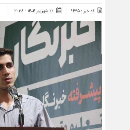
کد خبر : 9475
22 شهریور 1404 - 21:38