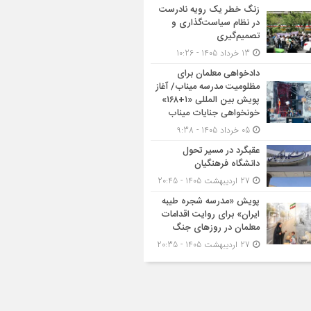
زنگ خطر یک رویه نادرست
در نظام سیاست‌گذاری و
تصمیم‌گیری
13 خرداد 1405 - 10:26
دادخواهی معلمان برای
مظلومیت مدرسه میناب/ آغاز
پویش بین المللی «۱+۱۶۸»
خونخواهی جنایات میناب
05 خرداد 1405 - 9:38
عقبگرد در مسیر تحول
دانشگاه فرهنگیان
27 اردیبهشت 1405 - 20:45
پویش «مدرسه شجره طیبه
ایران» برای روایت اقدامات
معلمان در روزهای جنگ
27 اردیبهشت 1405 - 20:35