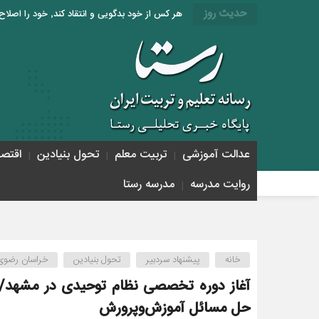
حدیث روز
هر کس از خود بدگویی و انتقاد کند٬ خود را اصلاح کرده و هر کس خودستایی نماید٬ پس به تحقیق خویش را تباه نموده است. «امام علی (ع)»
عدالت آموزشی
تربیت معلم
تحول بنیادین
اقتص
روایت مدرسه
مدرسه رستا
خانه
پیشنهاد سردبیر
تحول بنیادین
خراسان رضوی
آغاز دوره تخصصی نظام توحیدی در مشهد/ ت
حل مسائل آموزش‌وپرورش