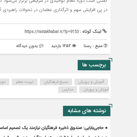
گفتنی است دوره نظام توحیدی در شرایطی برگزار می‌شود که
در پی افزایش سهم و اثرگذاری معلمان در تحولات راهبردی
لینک کوتاه :
https://rastakhabar.ir/?p=9153
منبع : رستا
1252 بازدید
بدون دیدگاه
برچسب ها
آموزش و پرورش
بسیج فرهنگیان
تربیت معلم
دوره
آموزش و پرورش
مدارس
نوشته های مشابه
حاجی‌بابایی: صندوق ذخیره فرهنگیان نیازمند یک تصمیم اسا