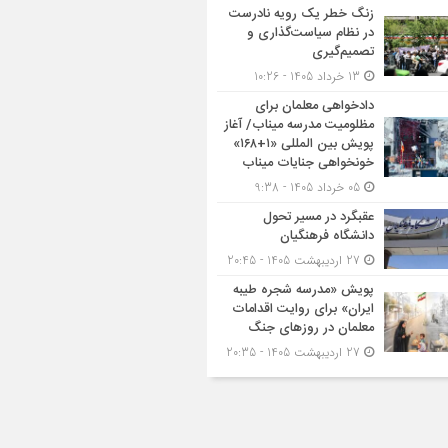
زنگ خطر یک رویه نادرست
در نظام سیاست‌گذاری و
تصمیم‌گیری
13 خرداد 1405 - 10:26
دادخواهی معلمان برای
مظلومیت مدرسه میناب/ آغاز
پویش بین المللی «۱+۱۶۸»
خونخواهی جنایات میناب
05 خرداد 1405 - 9:38
عقبگرد در مسیر تحول
دانشگاه فرهنگیان
27 اردیبهشت 1405 - 20:45
پویش «مدرسه شجره طیبه
ایران» برای روایت اقدامات
معلمان در روزهای جنگ
27 اردیبهشت 1405 - 20:35