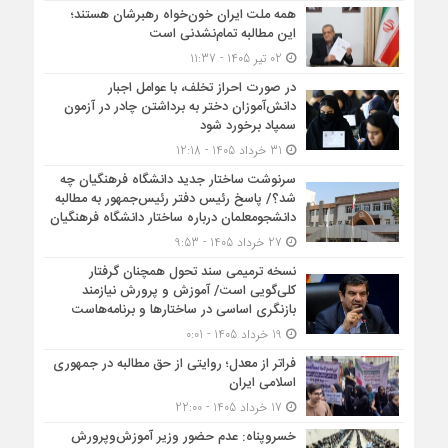
همه ملت ایران خون‌خواه رهبرشان هستند؛
این مطالبه تمام‌نشدنی است
02 تیر 1405 - 11:37
در صورت احراز تخلف، با عوامل اجبار
دانش‌آموزان دختر به برداشتن چادر در آزمون
سمپاد برخورد شود
31 خرداد 1405 - 12:18
سرنوشت ساختار جدید دانشگاه فرهنگیان چه
شد؟/ پاسخ رئیس دفتر رئیس‌جمهور به مطالبه
دانشجومعلمان درباره ساختار دانشگاه فرهنگیان
27 خرداد 1405 - 9:53
نسخه ترمیمی سند تحول همچنان گرفتار
کلی‌گویی است/ آموزش و پرورش نیازمند
بازنگری اساسی در ساختارها و برنامه‌هاست
19 خرداد 1405 - 0:01
فراتر از معدل؛ روایتی از حق مطالبه در جمهوری
اسلامی ایران
17 خرداد 1405 - 22:00
خسروپناه: عدم حضور وزیر آموزش‌وپرورش