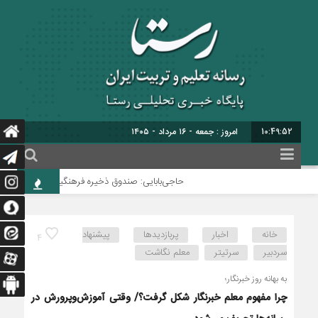
10:49:53
امروز : جمعه - ۱۶ مرداد - ۱۴۰۵
حاجی‌بابایی: صندوق ذخیره فرهنگیان نیازمند یک تصمی
خانه
اخبار
پربازدیدها
پیشنهاد
4
سردبیر
سرتیتر
معلم نگاشت
به بهانه روز خبرنگار؛
چرا مفهوم معلم خبرنگار شکل گرفت؟/ وقتی آموزش‌وپرورش در