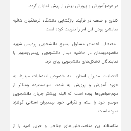
در
عرصه
آموزش
و
پرورش
بیش
از
پیش
نمایان
گردد
.
کندی
و
ضعف
در
فرآیند
بازگشایی
دانشگاه
فرهنگیان
شائبه
نمایشی
بودن
این
امر
را
تقویت
کرده
است
‌
مصطفی
احمدی
مسئول
بسیج
دانشجویی
پردیس
شهید
مقصودی
همدان‌
در
حاشیه
دیدار
دانشجویی
رییس‌جمهور
با
نمایندگان
تشکل‌های
دانشجویی
بیان
کرد
:
انتصابات
مدیران
استان
به
خصوص
انتصابات
مربوط
به
حوزه
آموزش
و
پرورش
به
شدت
سیاست‌زده
و
متاثر
از
سهم‌خواهی‌ها
بوده
است
که
البته
پیشتر
جریان
دانشجویی
موضع
خود
را
اعلام
و
نگرانی
خود
به
مدیران
استانی
گوشزد
نموده
است
.
متاسفانه
این
منفعت‌طلبی‌های
جناحی
و
حزبی
امید
را
از