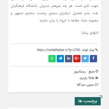
جهت
لازم
است
هر
چه
سریعتر
مدیران
دانشگاه
فرهنگیان
علت
عدم
تعجیل
در
اجرای
دستور
ریاست
محترم
جمهور
و
مصوبه
ستاد
مقابله
با
کرونا
را
بیان
نمایند
انتهای پیام/
لینک کوتاه :
https://rastakhabar.ir/?p=2760
منبع : رستانیوز
965 بازدید
بدون دیدگاه
برچسب ها