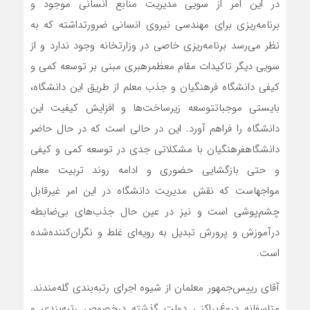
در
این
امر
از
سویی
مدیریت
منابع
انسانی
موجود
و
برنامه‌ریزی
برای
مهندسی
نیروی
انسانی
ضرورت
داشته
که
به
نظر
می‌رسد
برنامه‌ریزی
خاصی
در
وزارتخانه
وجود
ندارد
و
از
سویی
دیگر
تاکیدات
مقام
معظم
رهبری
مبنی
بر
توسعه
کمی
و
کیفی
دانشگاه
فرهنگیان
و
جذب
معلم
از
طریق
این
دانشگاه،
بایستی
موجبات
توسعه
زیرساخت‌ها
و
افزایش
کیفیت
این
دانشگاه
را
فراهم
آورد
.
این
در
حالی
است
که
در
حال
حاضر
دانشگاه
فرهنگیان
با
مشکلاتی
جدی
در
توسعه
کمی
و
کیفی
و
حتی
بازگشایی
حضوری
و
ادامه
روند
تربیت
معلم
مواجه
است
که
نقش
مدیریت
دانشگاه
در
این
امر
غیرقابل
چشم‌پوشی
است
و
نیز
در
عین
حال
جذب‌های
بی‌ضابطه
در
آموزش
و
پرورش
تبدیل
به
رویه‌ای
غلط
و
نگران‌کننده‌شده
است
.
آقای
رییس‌جمهور
معلمان
از
شیوه
اجرای
رتبه‌بندی
گله‌مندند‌
.
متاسفانه
دروغ‌پراکنی
دولت
گذشته
در
خصوص
رتبه‌بندی
و