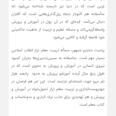
غربی
است
که
در
دنیا
نیز
ناپسند
شناخته
می‌شود
اما
متأسفانه
هم
اکنون
از
جمله
ریل‌گذاری‌هایی
است
که
آقایان
دنبال
می‌کنند
.
ایده‌ای
که
در
آن
پول
در
آموزش
و
پرورش
واسطه‌گری
می‌کند
و
مسئله
تعلیم
و
تربیت
از
ماهیت
حاکمیتی
خود
فاصله
گرفته
و
کالایی
می‌شود
.
ریاست
محترم
جمهور،
مسأله
تربیت
معلم
تراز
انقلاب
اسلامی
بسیار
مهم
است‌‌
.
متاسفانه
به
سبب
بی‌تدبیری‌ها
بحران
کمبود
نیروی
انسانی
در
آموزش
و
پرورش
به
نحوی
است
که
در
طول
پنج
سال
آینده
آموزش
و
پرورش
به
حدود
پانصد
هزار
نفر
نیرو
جهت
استخدام
نیازمند
است
.
این
امر
هم
فرصتی
در
جهت
پوست‌اندازی
و
تربیت
معلم
تراز
تحول‌خواه
در
آموزش
و
پرورش
و
هم
تهدیدی
برای
جذب
برف
انباری
و
بدون
حساب
و
کتاب
معلم
است
.