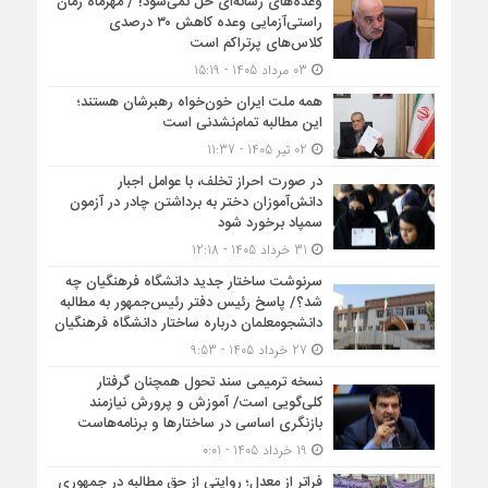
وعده‌های رسانه‌ای حل نمی‌شود! / مهرماه زمان
راستی‌آزمایی وعده کاهش ۳۰ درصدی
کلاس‌های پرتراکم است
03 مرداد 1405 - 15:19
همه ملت ایران خون‌خواه رهبرشان هستند؛
این مطالبه تمام‌نشدنی است
02 تیر 1405 - 11:37
در صورت احراز تخلف، با عوامل اجبار
دانش‌آموزان دختر به برداشتن چادر در آزمون
سمپاد برخورد شود
31 خرداد 1405 - 12:18
سرنوشت ساختار جدید دانشگاه فرهنگیان چه
شد؟/ پاسخ رئیس دفتر رئیس‌جمهور به مطالبه
دانشجومعلمان درباره ساختار دانشگاه فرهنگیان
27 خرداد 1405 - 9:53
نسخه ترمیمی سند تحول همچنان گرفتار
کلی‌گویی است/ آموزش و پرورش نیازمند
بازنگری اساسی در ساختارها و برنامه‌هاست
19 خرداد 1405 - 0:01
فراتر از معدل؛ روایتی از حق مطالبه در جمهوری