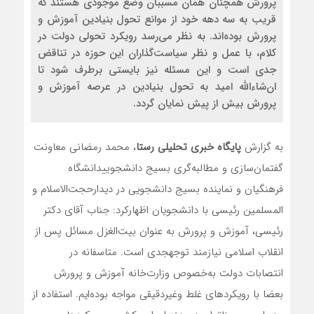
پرورش همچنان همان مسببان وضع موجودی هستند که
قریب به سه دهه خود از موانع تحول بنیادین آموزش و
پرورش بوده‌اند. به نظر می‌رسد رویکرد تحولی دولت در
کلام، با عمل و نظر سیاست‌گذاران این حوزه در تناقض
جدی است و این مسئله نیز بایستی برطرف شود تا
ان‌شاءالله امید به تحول بنیادین در عرصه آموزش و
پرورش بیش از پیش نمایان گردد.
به
گزارش
پایگاه
خبری
تحلیلی
رستا
،
محمد
رمضانی
معاونت
گفتمان‌سازی
و
مطالبه‌گری
بسیج
دانشجویی
دانشگاه
فرهنگیان
و
نماینده
بسیج
دانشجویی
در
دیدار
حجت‌الاسلام
و
المسلمین
رئیسی
با
دانشجویان
اظهار
کرد
:
جناب
آقای
دکتر
رئیسی،
آموزش
و
پرورش
به
عنوان
بیت‌الغزل
مسائل
پس
از
انقلاب
اسلامی
نیازمند
توجه
جدی
است
.
متاسفانه
در
انتصابات
دولت
به‌خصوص
وزارت‌خانه
آموزش
و
پرورش
بعضا
با
رویکردهای
غلط
و
غیردقیقی
مواجه
بوده‌ایم
.
استفاده
از