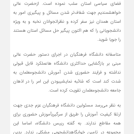
فضای
سیاسی
استان
سلب
نموده
است
.
از
حضرت
عالی
خواهشمندیم
جهت
شفاف‌تر
شدن
مسائل
و
پیگیری
امور
به
استان
همدان
نیز
سفر
کرده
و
نظرات
جوانان
نخبه
و
به
ویژه
دانشجویانی
را
که
هم
اکنون
پیگیر
حل
مسائل
استان
هستند
را
جویا
شوید
.
متاسفانه
دانشگاه
فرهنگیان
در
اجرای
دستور
حضرت
عالی
مبنی
بر
بازگشایی
حداکثری
دانشگاه
ها
عملکرد
قابل
قبولی
نداشته
و
فرایند
حضوری
شدن
آمورش
دانشجومعلمان
به
شدت
کند
است
که
شائبه
نمایشی
بودن
این
امر
را
در
اذهان
جامعه
دانشجومعلمان
تقویت
کرده
است
.
به
نظر
می‌رسد
مسئولین
دانشگاه
فرهنگیان
عزم
جدی
جهت
ارتقا
کیفیت
آموزش
را
طریق
از
سرگیری
آموزش
حضوری
برای
همه
مقاطع
ندارند
.
به
گفته
رییس
دانشگاه،
اساسا
این
مجموعه
در
تامین
خوابگاه
دانشجویی
مشکلی
ندارد
.
بدین