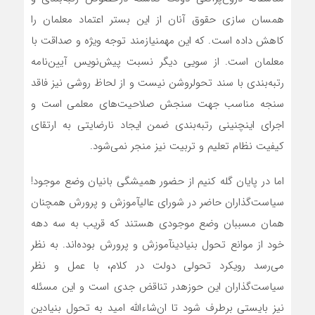
همسان
سازی
حقوق
آنان
از
این
بستر
اعتماد
معلمان
را
کاهش
داده
است
.
که
این
مهم
نیازمند
توجه
ویژه
و
صداقت
با
معلمان
است
.
از
سویی
دیگر
نسبت
پیش‌نویس
آیین‌نامه
رتبه‌بندی
با
سند
تحول
روشن
نیست
و
از
لحاظ
روشی
نیز
فاقد
سنجه
مناسب
جهت
سنجش
صلاحیت‌های
معلمی
است
و
اجرای
این
چنینی
رتبه‌بندی
ضمن
ایجاد
نارضایتی
به
ارتقای
کیفیت
نظام
تعلیم
و
تربیت
نیز
منجر
نمی‌شود
.
اما
در
پایان
گله
کنیم
از
حضور
همیشگی
بانیان
وضع
موجود‌
!
سیاست‌گذاران
حاضر
در
شورای
عالی
آموزش
و
پرورش
همچنان
همان
مسببان
وضع
موجودی
هستند
که
قریب
به
سه
دهه
خود
از
موانع
تحول
بنیادین
آموزش
و
پرورش
بوده‌اند
.
به
نظر
می‌رسد
رویکرد
تحولی
دولت
در
کلام،
با
عمل
و
نظر
سیاست‌گذاران
این
حوزه
در
تناقض
جدی
است
و
این
مسئله
نیز
بایستی
برطرف
شود
تا
ان‌شاءالله
امید
به
تحول
بنیادین