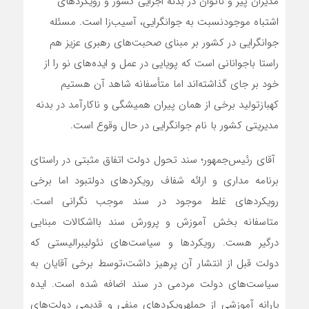
مدیران
پیر
و
ناتوان
در
بدنه
اجرایی
کشور
و
رویکردهای
اشتباه
موجود
نسبت
به
جوانگرایی،
آسیب‌زا
است
.
مسئله
جوانگرایی
در
کشور
بر
مبنای
صحبت‌های
رهبری
عزیز
هم
راستا
با
جوانانی
است
که
پویایی
در
عمل
و
ایده‌های
نو
را
از
خود
بر
جای
گذاشته‌اند
اما
متأسفانه
شاهد
آن
هستیم
که
بازتولید
برخی
از
همان
پیران
همیشگی
و
ناکارآمد
در
بدنه
مدیریتی
کشور
با
نام
جوانگرایی
در
حال
وقوع
است
.
‌
آقای
رئیس‌جمهور؛
سند
تحول
دولت
اتفاق
مثبتی
در
راستای
برنامه
مداری
و
ارائه
شفاف
رویکردهای
دولت
بود
اما
برخی
رویکردهای
غلط
موجود
در
سند
موجب
نگرانی
است
.
متاسفانه
بخش
آموزش
و
پرورش
سند
با
اشکالات
مبنایی
درگیر
هست
.
رویکردها
و
سیاست‌های
نئولیبرالیستی
که
دولت
قبل
از
انتشار
آن
پرهیز
داشت،
توسط
برخی
آقایان
به
سیاست‌های
دولت
مردمی
در
سند
اضافه
شده
است
.
ایده
یارانه
آموزشی
از
جمله
رویکردهای
منفی
و
قدیمی
دولت‌های