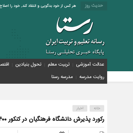
حدیث روز
هر کس از خود بدگویی و انتقاد کند٬ خود را اصلاح کرده و هر کس خودستایی نماید٬ پس به تحقیق خویش را تباه نموده است. «امام علی (ع)»
عدالت آموزشی
تربیت معلم
تحول بنیادین
اقتص
روایت مدرسه
مدرسه رستا
خانه
اخبار
رکورد پذیرش دانشگاه فرهنگیان در کنکور ۱۴۰۰ شکسته شد