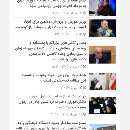
نظام تعلیم و تربیت باید متناسب با ورود ایران
به مرحله قدرت جهانی بازطراحی شود
06 مرداد 1405 - 19:58
وزیر آموزش و پرورش: دشمن برای ایجاد
آشوب روی امتحانات نهایی حساب باز کرده بود
04 مرداد 1405 - 10:22
بحران کلاس‌های پرتراکم با بخشنامه و
وعده‌های رسانه‌ای حل نمی‌شود! / مهرماه زمان
راستی‌آزمایی وعده کاهش ۳۰ درصدی
کلاس‌های پرتراکم است
03 مرداد 1405 - 15:19
همه ملت ایران خون‌خواه رهبرشان هستند؛
این مطالبه تمام‌نشدنی است
02 تیر 1405 - 11:37
در صورت احراز تخلف، با عوامل اجبار
دانش‌آموزان دختر به برداشتن چادر در آزمون
سمپاد برخورد شود
31 خرداد 1405 - 12:18
سرنوشت ساختار جدید دانشگاه فرهنگیان چه
شد؟/ پاسخ رئیس دفتر رئیس‌جمهور به مطالبه