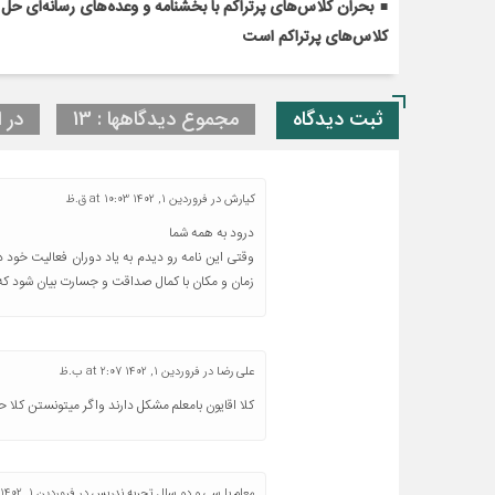
کلاس‌های پرتراکم است
ثبت دیدگاه
مجموع دیدگاهها : 13
در ا
کیارش
در
فروردین 1, 1402 at 10:03 ق.ظ
درود به همه شما
وقتی این نامه رو دیدم به یاد دوران فعالیت خود د
زمان و مکان با کمال صداقت و جسارت بیان شود ک
علی رضا
در
فروردین 1, 1402 at 2:07 ب.ظ
کلا اقایون بامعلم مشکل دارند واگر میتونستن کلا 
معلم با سی و دو سال تجربه ندریس
در
فروردین 1, 1402 at 4:48 ب.ظ