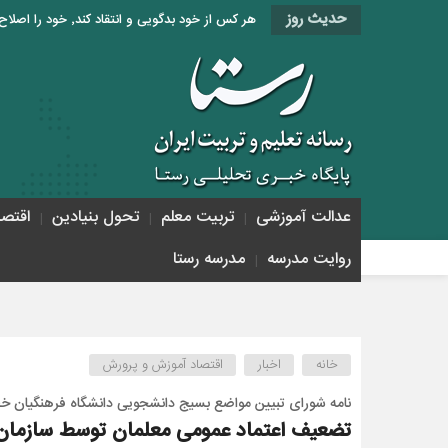
حدیث روز
هر کس از خود بدگویی و انتقاد کند٬ خود را اصلاح کرده و هر کس خودستایی نماید٬ پس به تحقیق خویش را تباه نموده است. «امام علی (ع)»
عدالت آموزشی
تربیت معلم
تحول بنیادین
اقتص
روایت مدرسه
مدرسه رستا
خانه
اخبار
اقتصاد آموزش و پرورش
نامه شورای تبیین مواضع بسیج دانشجویی دانشگاه فرهنگیان خ
تضعیف اعتماد عمومی معلمان توسط سازمان ب