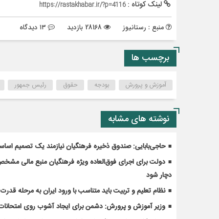
لینک کوتاه :
https://rastakhabar.ir/?p=4116
منبع : رستانیوز
28168 بازدید
۱۳ دیدگاه
برچسب ها
آموزش و پرورش
بودجه
حقوق
رئیس جمهور
نوشته های مشابه
حاجی‌بابایی: صندوق ذخیره فرهنگیان نیازمند یک تصمیم اسا
دولت برای اجرای فوق‌العاده ویژه فرهنگیان منبع مالی مشخص ک
دچار شود
نظام تعلیم و تربیت باید متناسب با ورود ایران به مرحله قدر
وزیر آموزش و پرورش: دشمن برای ایجاد آشوب روی امتحانات 