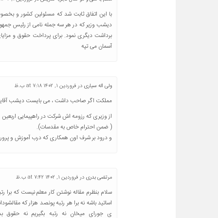
با این اتفاق ثابت شد که مسئولین کشور و بخصو
دیشب وزیر که در هر سه جمله نامی از رئیس جمهور
برداشت دیگری نمود. برای پرداخت حقوق و مزایای
آسمان می تپه
ولی اله سیاری
در
فروردین 1, 1402 at 7:18 ب.ظ
مملکت اگر صاحب داشت ، می بایست دیشب آقایان نوری و میرکاظمی علاو
از وزیری که رزومه اش شرکت در راهپیمایی اربعین 
( ضمن احترام خاص به مقدسات).
و درود بر شرف اون همکاری که درب آموزش و پرور
مرتضی بدری
در
فروردین 1, 1402 at 7:42 ب.ظ
سلام‌ بنظرم مقاله نوشتن کار معلم نیست که برا 
اساتید باشه نه برا هر رتبه پونصد هزار که مقالشو‌
ی جورای میخان نه رتبه بگیریم نه حقوق ب