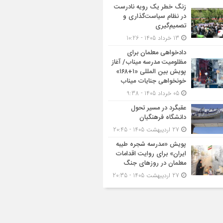
زنگ خطر یک رویه نادرست
در نظام سیاست‌گذاری و
تصمیم‌گیری
13 خرداد 1405 - 10:26
دادخواهی معلمان برای
مظلومیت مدرسه میناب/ آغاز
پویش بین المللی «۱+۱۶۸»
خونخواهی جنایات میناب
05 خرداد 1405 - 9:38
عقبگرد در مسیر تحول
دانشگاه فرهنگیان
27 اردیبهشت 1405 - 20:45
پویش «مدرسه شجره طیبه
ایران» برای روایت اقدامات
معلمان در روزهای جنگ
27 اردیبهشت 1405 - 20:35