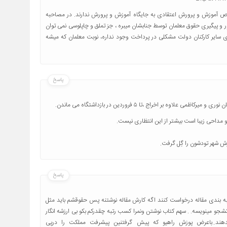
ص آموزش و پرورش اعتقادی به جایگاه آموزش و پرورش ندارند. در مصاحبه
 و پیگیری حقوق معلمان توسط جنابشان میبره ، جز تملق و چاپلوسی نمی توان
 سایر کارکنان دولت مشکلی در پرداخت وجود نداره، نوبت معلمان که میشه
پاسخ
ه بر اخراج ،تا ۵ فروردین در بازداشتگاه می ماندن.
و مداحی زیبا است بیشتر از این انتظاری نیست.
ش شهر تودشون را گِل گرفت.
پاسخ
رتبه بندی مقاله درخواست کنند اگه کارش مقاله نوشتنه پس حقوقشم باید مثل
دانشجو مینویسه. . سهم کتاب نوشتن و‌نمرا کسب رتبه چقدرکم بکو بی ارزشه انگار
دهند..باعرض پوزش راهیو که پیش گرفتنین پیشرفت مملکت را درپی