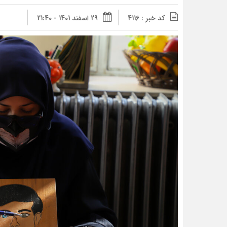
کد خبر : 4116
29 اسفند 1401 - 21:40