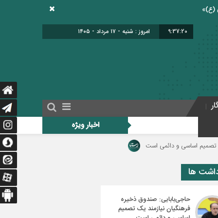
9:37:21
برابر با : 24 - صفر - 1448
ار
اخبار ویژه
ئمی است
دولت برای اجرای فوق‌العاده ویژه فرهنگیان منبع مالی مشخص کند/ فوق‌ال
داشت ها
حاجی‌بابایی: صندوق ذخیره
فرهنگیان نیازمند یک تصمیم