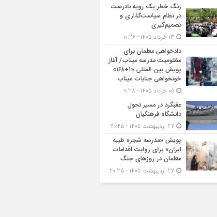
زنگ خطر یک رویه نادرست
در نظام سیاست‌گذاری و
تصمیم‌گیری
13 خرداد 1405 - 10:26
دادخواهی معلمان برای
مظلومیت مدرسه میناب/ آغاز
پویش بین المللی «۱+۱۶۸»
خونخواهی جنایات میناب
05 خرداد 1405 - 9:38
عقبگرد در مسیر تحول
دانشگاه فرهنگیان
27 اردیبهشت 1405 - 20:45
پویش «مدرسه شجره طیبه
ایران» برای روایت اقدامات
معلمان در روزهای جنگ
27 اردیبهشت 1405 - 20:35