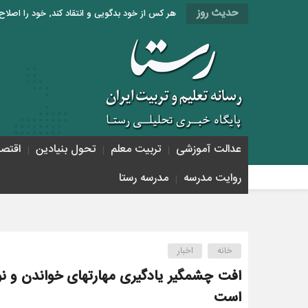
حدیث روز
هر کس از خود بدگویی و انتقاد کند٬ خود را اصلاح کرده و هر کس خودستایی نماید٬ پس به تحقیق خویش را تباه نموده است. «امام علی (ع)»
عدالت آموزشی
تربیت معلم
تحول بنیادین
اقتص
روایت مدرسه
مدرسه رستا
خانه
اخبار
افت چشمگیر یادگیری مهارتهای خواندن و نوش
است