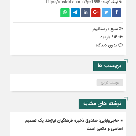
لینک کوتاه :
https://rastakhabar.ir/?p=1885
منبع : رستانیوز
914 بازدید
بدون دیدگاه
برچسب ها
یوسف نوری
نوشته های مشابه
حاجی‌بابایی: صندوق ذخیره فرهنگیان نیازمند یک تصمیم
اساسی و دائمی است