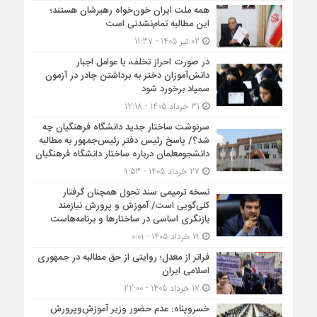
همه ملت ایران خون‌خواه رهبرشان هستند؛
این مطالبه تمام‌نشدنی است
02 تیر 1405 - 11:37
در صورت احراز تخلف، با عوامل اجبار
دانش‌آموزان دختر به برداشتن چادر در آزمون
سمپاد برخورد شود
31 خرداد 1405 - 12:18
سرنوشت ساختار جدید دانشگاه فرهنگیان چه
شد؟/ پاسخ رئیس دفتر رئیس‌جمهور به مطالبه
دانشجومعلمان درباره ساختار دانشگاه فرهنگیان
27 خرداد 1405 - 9:53
نسخه ترمیمی سند تحول همچنان گرفتار
کلی‌گویی است/ آموزش و پرورش نیازمند
بازنگری اساسی در ساختارها و برنامه‌هاست
19 خرداد 1405 - 0:01
فراتر از معدل؛ روایتی از حق مطالبه در جمهوری
اسلامی ایران
17 خرداد 1405 - 22:00
خسروپناه: عدم حضور وزیر آموزش‌وپرورش