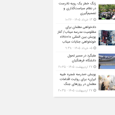
زنگ خطر یک رویه نادرست
در نظام سیاست‌گذاری و
تصمیم‌گیری
13 خرداد 1405 - 10:26
دادخواهی معلمان برای
مظلومیت مدرسه میناب/ آغاز
پویش بین المللی «۱+۱۶۸»
خونخواهی جنایات میناب
05 خرداد 1405 - 9:38
عقبگرد در مسیر تحول
دانشگاه فرهنگیان
27 اردیبهشت 1405 - 20:45
پویش «مدرسه شجره طیبه
ایران» برای روایت اقدامات
معلمان در روزهای جنگ
27 اردیبهشت 1405 - 20:35