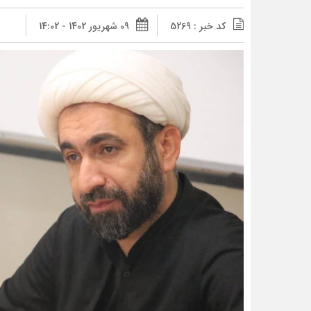
کد خبر : 5269
09 شهریور 1402 - 14:02