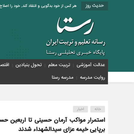
حدیث روز
هر کس از خود بدگویی و انتقاد کند٬ خود را اصلاح کرده و هر کس خودستایی نماید٬ پس به تحقیق خویش را تباه نموده است. «امام علی (ع)»
عدالت آموزشی
تربیت معلم
تحول بنیادین
اقتص
روایت مدرسه
مدرسه رستا
خانه
اخبار
برپایی خیمه عزای سید‌الشهداء شدند