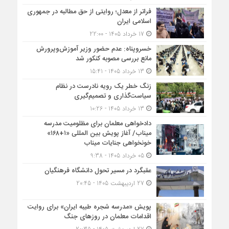
فراتر از معدل؛ روایتی از حق مطالبه در جمهوری
اسلامی ایران
17 خرداد 1405 - 22:00
خسروپناه: عدم حضور وزیر آموزش‌وپرورش
مانع بررسی مصوبه کنکور شد
13 خرداد 1405 - 15:41
زنگ خطر یک رویه نادرست در نظام
سیاست‌گذاری و تصمیم‌گیری
13 خرداد 1405 - 10:26
دادخواهی معلمان برای مظلومیت مدرسه
میناب/ آغاز پویش بین المللی «۱+۱۶۸»
خونخواهی جنایات میناب
05 خرداد 1405 - 9:38
عقبگرد در مسیر تحول دانشگاه فرهنگیان
27 اردیبهشت 1405 - 20:45
پویش «مدرسه شجره طیبه ایران» برای روایت
اقدامات معلمان در روزهای جنگ