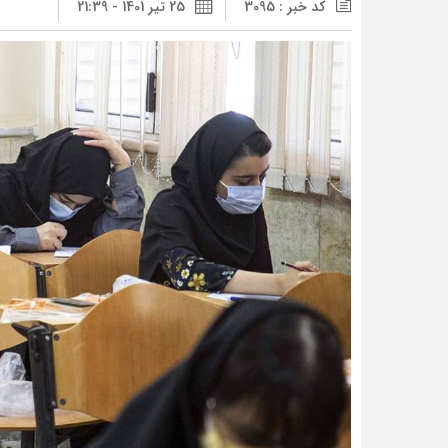
کد خبر : 3095
25 تیر 1401 - 21:39