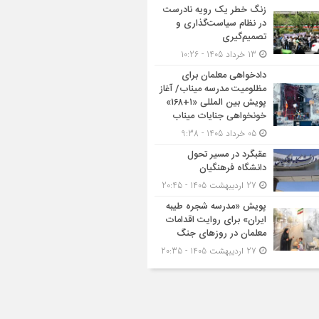
زنگ خطر یک رویه نادرست
در نظام سیاست‌گذاری و
تصمیم‌گیری
13 خرداد 1405 - 10:26
دادخواهی معلمان برای
مظلومیت مدرسه میناب/ آغاز
پویش بین المللی «۱+۱۶۸»
خونخواهی جنایات میناب
05 خرداد 1405 - 9:38
عقبگرد در مسیر تحول
دانشگاه فرهنگیان
27 اردیبهشت 1405 - 20:45
پویش «مدرسه شجره طیبه
ایران» برای روایت اقدامات
معلمان در روزهای جنگ
27 اردیبهشت 1405 - 20:35