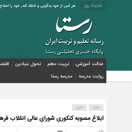
حدیث روز
هر کس از خود بدگویی و انتقاد کند٬ خود را اصلاح کرده و هر کس خودستایی نماید٬ پس به تحقیق خویش را تباه نموده است. «امام علی (ع)»
عدالت آموزشی
تربیت معلم
تحول بنیادین
اقتص
روایت مدرسه
مدرسه رستا
خانه
اخبار
ابلاغ مصوبه کنکوری شورای عالی انقلاب فر