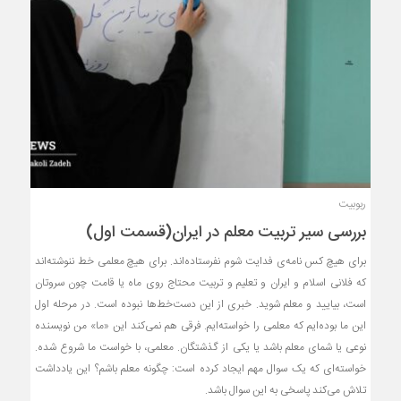
ربوبیت
بررسی سیر تربیت معلم در ایران(قسمت اول)
برای هیچ کس نامه‌ی فدایت شوم نفرستاده‌اند. برای هیچ معلمی خط ننوشته‌اند
که فلانی اسلام و ایران و تعلیم و تربیت محتاج روی ماه یا قامت چون سروتان
است، بیایید و معلم شوید‌. خبری از این دست‌خط‌ها نبوده‌ است. در مرحله اول
این ما بوده‌ایم‌ که معلمی را خواسته‌‌ایم. فرقی هم نمی‌کند این «ما» من نویسنده
نوعی یا شمای معلم باشد یا یکی از گذشتگان. معلمی، با خواست ما شروع شده.
خواسته‌ای که یک سوال مهم ایجاد کرده است: چگونه معلم باشم؟ این یادداشت
تلاش می‌کند پاسخی به این سوال باشد.