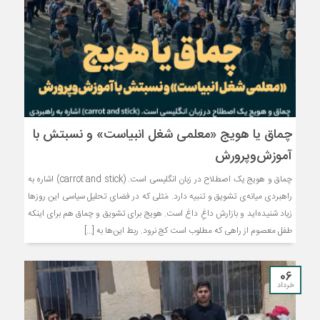
چماق یا هویج «معلمی شغل انبیاست» و نسبتش با
آموزش‌و‌پرورش
چماق و هویج یک اصطلاح در زبان انگلیسی است. (carrot and stick) اشاره به
راهبردی میانه‌ی تشویق و تنبیه دارد. مَثلی که در فضای تحلیل‌ سیاسی این روزها
زیاد شنیده‌اید و بازارش داغِ داغ است. هویج برای تشویق و چماق هم برای اینکه
طفل معصوم از راهی که مطلوب است کج نرود. ربط این‌ها به […]
06
خرداد