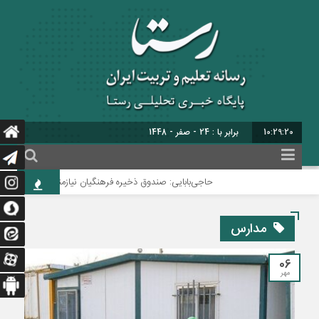
10:29:21
برابر با : 24 - صفر - 1448
حاجی‌بابایی: صندوق ذخیره فرهنگیان نیازمند یک تصمیم اساسی 
مدارس
06
مهر