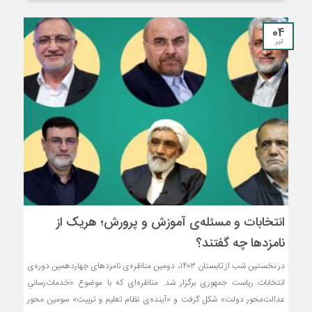
04
تیر
انتخابات و مسئله‌ی آموزش و پرورش؛ هریک از
نامزدها چه گفتند؟
در نخستین شب از تابستان ۱۴٠۳، دومین مناظره‌ی نامزدهای چهاردهمین دوره‌ی
انتخابات ریاست جمهوری برگزار شد. مناظره‌ای که با موضوع «خدمات‌رسانیِ
عدالت‌محور دولت» شکل گرفت و «آینده‌ی نظام تعلیم و تربیت» سومین محور