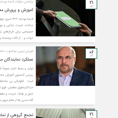
21
براساس جزئیات لایحه بودجه ۴۰۲
دی
آموزش و پرورش مع
لایحه بودجه
عدالت، امینت غذایی و به
خصوصی برای طرح‌های نیمه
دولت و... از نکات برجسته و مهم ل
06
شورای تبیین مواضع ب.دانشج
آذر
عملکرد نمایندگان 
تولید و بسط اخبار عموماً
رییس کمسیون آموزش مجلس
است . اظهاراتی بی ملاحظه
حداکثرحقوق معلمان، فوق ال
حمل بر هتک حرمت و مغفول
گله مندی ها از مقام مزبور م
21
تجمع گروهی از نماین
مهر