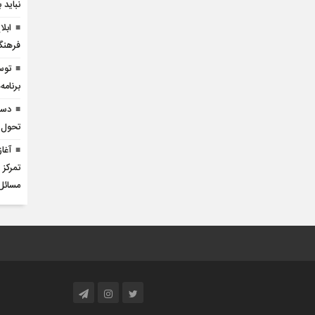
نباید 
ابل
فرهنگ
توس
برنام
دست
تحول 
آغا
تمرکز
مسائل