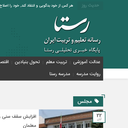
حدیث روز
هر کس از خود بدگویی و انتقاد کند٬ خود را اصلاح کرده و هر کس خودستایی نماید٬ پس به تحقیق خویش را تباه نموده است. «امام علی (ع)»
عدالت آموزشی
تربیت معلم
تحول بنیادین
اقتص
روایت مدرسه
مدرسه رستا
مجلس
22
افزایش سقف سنی ورو
آبان
معلمان