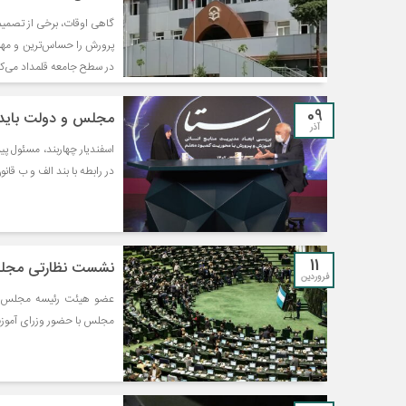
گاهی اوقات، برخی از تصمیم
پرورش را حساس‌ترین و مهم‌ت
در سطح جامعه قلمداد می‌کن
09
مجلس و دولت باید در
آذر
اسفندیار چهاربند، مسئول پ
در رابطه با بند الف و ب قا
11
نشست نظارتی مجلس
فروردین
عضو هیئت رئیسه مجلس از
مجلس با حضور وزرای آموزش 