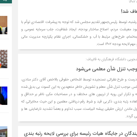
۱
اف شد!
 ۱۴۰۲ امروز چهارشنبه، توسط رئیس‌جمهور تقدیم مجلس شد که توجه به پیشرفت اقتصادی توأم با
بود معیشت مردم، اصلاح ساختار بودجه، ایجاد شفافیت، جلب سرمایه عمومی و
‌تمام، طرح‌های مرتبط با آب و خشکسالی، اجرای نظام یکپارچه مدیریت مالی
ایحه بودجه ۱۴۰۲ است.
ویی دانشگاه فرهنگیان به قالیباف:
موجب تنزل شأن معلمی می‌شود
 نادرست و طرح نظراتی نسنجیده توسط اشخاص حقوقی بالاخص آقای دکتر منادی،
 موجب تنزل شأن معلم و تشویش خاطرِ متعهدینِ به این کسوت بی بدیل شده
 و تکرار این رویه از تریبون های مختلف و در مصاحبات مکرر، ناظر بر حداقل و
عاده رتبه بندی، ذکر بی قید و شرط رقم دریافتی معلمین و این حیث مخابراتی که
 ماندن ارزش حقیقی پیشه انبیاست، سبب تداوم و بعضاً تشدید نارضایتی ها و
ی گردد.
دگان در جایگاه هیات رئیسه برای بررسی لایحه رتبه بندی