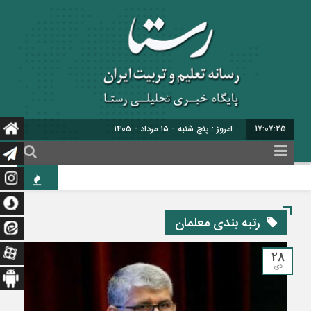
17:07:26
برابر
حاج
رتبه بندی معلمان
28
دی