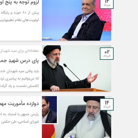
14
لزوم توجه به پنج ا
مرداد
بیش از ۸۰ حوزه و
اولویت‌های نظام تعلیم‌وتربی
02
معلمانه‌ای برای سید شهید
خرداد
پای درس شهیدِ جمه
باید وقتی سید شهیدان خدمت
که می‌توانیم به پیامبری نز
کلاسش نشست و یاد گرفت
14
دوازده مأموریت مهم
خرداد
شورای اسلامی، طی حکمی دک