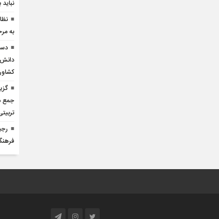
نباید 
نظا
به مر
دست
دانش‌آ
کشاور
گزی
جمع مر
تربیتی
رجب
فرهنگ