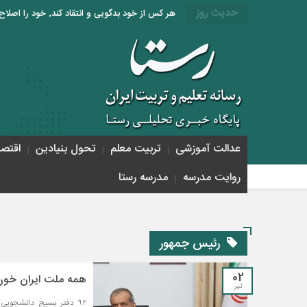
حدیث روز
هر کس از خود بدگویی و انتقاد کند٬ خود را اصلاح کرده و هر کس خودستایی نماید٬ پس به تحقیق خویش را تباه نموده است. «امام علی (ع)»
عدالت آموزشی
تربیت معلم
تحول بنیادین
اقتص
روایت مدرسه
مدرسه رستا
رئیس جمهور
02
همه ملت ایران خون‌
تیر
۹۲ دفتر بسیج دانشجویی