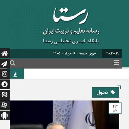
20:30:19
امروز : جمعه - ۱۶ مرداد - ۱۴۰۵
ح
تحول
13
آبان