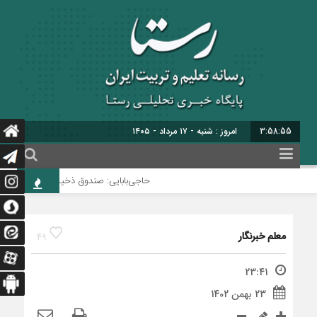
3:58:56
امروز : شنبه - ۱۷ مرداد - ۱۴۰۵
حاجی‌بابایی: صندوق ذخیره فرهنگیان نیازم
معلم خبرنگار
49
23:41
23 بهمن 1402