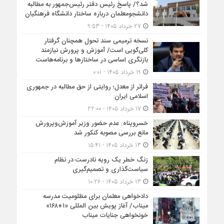
شد؟/ پاسخ رئیس دفتر رئیس‌جمهور به مطالبه
دانشجومعلمان درباره ساختار دانشگاه فرهنگیان
27 خرداد 1405 - 9:53
نسخه ترمیمی سند تحول همچنان گرفتار
کلی‌گویی است/ آموزش و پرورش نیازمند
بازنگری اساسی در ساختارها و برنامه‌هاست
19 خرداد 1405 - 0:01
فراتر از معدل؛ روایتی از حق مطالبه در جمهوری
اسلامی ایران
17 خرداد 1405 - 22:00
خسروپناه: عدم حضور وزیر آموزش‌وپرورش
مانع بررسی مصوبه کنکور شد
13 خرداد 1405 - 15:41
زنگ خطر یک رویه نادرست در نظام
سیاست‌گذاری و تصمیم‌گیری
13 خرداد 1405 - 10:26
دادخواهی معلمان برای مظلومیت مدرسه
میناب/ آغاز پویش بین المللی «۱+۱۶۸»
خونخواهی جنایات میناب