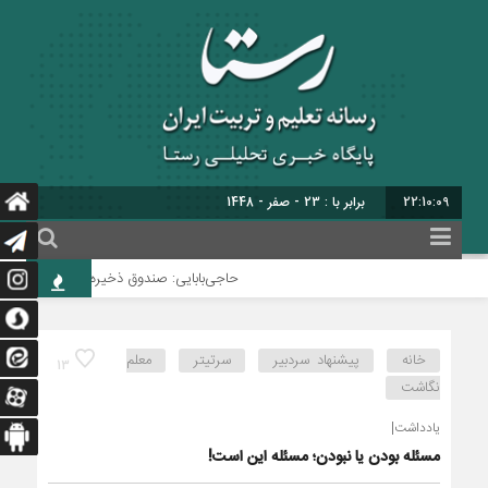
22:10:09
برابر با : 23 - صفر - 1448
حاجی‌بابایی: صندوق ذخیره فرهنگیان نیازمند
خانه
پیشنهاد سردبیر
سرتیتر
معلم
13
نگاشت
یادداشت|
مسئله بودن یا نبودن؛ مسئله این است!