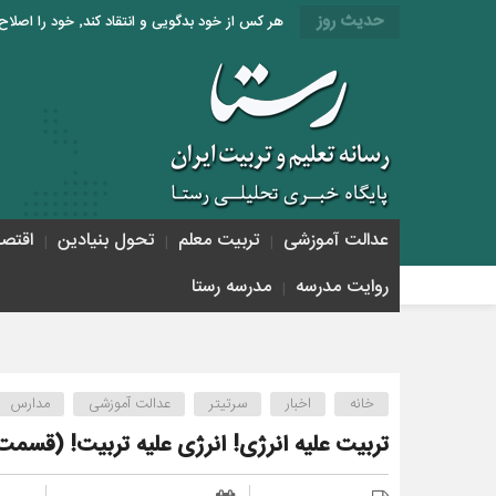
حدیث روز
هر کس از خود بدگویی و انتقاد کند٬ خود را اصلاح کرده و هر کس خودستایی نماید٬ پس به تحقیق خویش را تباه نموده است. «امام علی (ع)»
عدالت آموزشی
تربیت معلم
تحول بنیادین
اقتص
روایت مدرسه
مدرسه رستا
خانه
اخبار
سرتیتر
عدالت آموزشی
مدارس
تربیت علیه انرژی! انرژی علیه تربیت! (قسمت