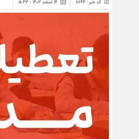
کد خبر : 8644
14 اسفند 1403 - 5:33