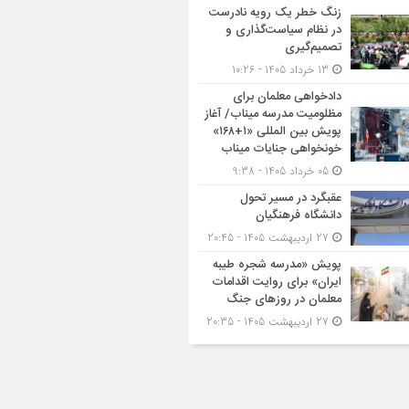
زنگ خطر یک رویه نادرست
در نظام سیاست‌گذاری و
تصمیم‌گیری
13 خرداد 1405 - 10:26
دادخواهی معلمان برای
مظلومیت مدرسه میناب/ آغاز
پویش بین المللی «۱+۱۶۸»
خونخواهی جنایات میناب
05 خرداد 1405 - 9:38
عقبگرد در مسیر تحول
دانشگاه فرهنگیان
27 اردیبهشت 1405 - 20:45
پویش «مدرسه شجره طیبه
ایران» برای روایت اقدامات
معلمان در روزهای جنگ
27 اردیبهشت 1405 - 20:35