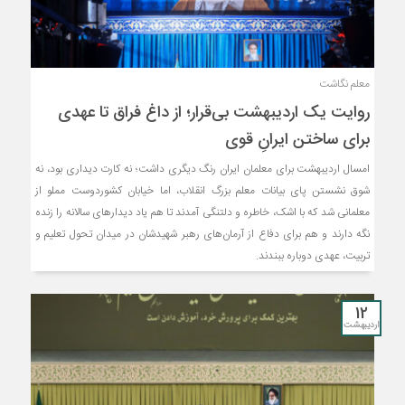
معلم نگاشت
روایت یک اردیبهشت بی‌قرار؛ از داغ فراق تا عهدی
برای ساختن ایرانِ قوی
امسال اردیبهشت برای معلمان ایران رنگ دیگری داشت؛ نه کارت دیداری بود، نه
شوق نشستن پای بیانات معلم بزرگ انقلاب، اما خیابان کشوردوست مملو از
معلمانی شد که با اشک، خاطره و دلتنگی آمدند تا هم یاد دیدارهای سالانه را زنده
نگه دارند و هم برای دفاع از آرمان‌های رهبر شهیدشان در میدان تحول تعلیم و
تربیت، عهدی دوباره ببندند.
12
اردیبهشت